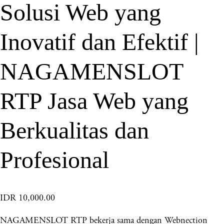
Solusi Web yang
Inovatif dan Efektif |
NAGAMENSLOT
RTP Jasa Web yang
Berkualitas dan
Profesional
IDR 10,000.00
NAGAMENSLOT RTP bekerja sama dengan Webnection