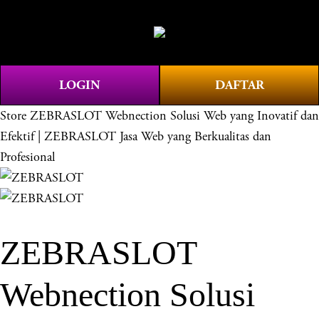
O
0
p
e
n
LOGIN
DAFTAR
M
e
Store
ZEBRASLOT Webnection Solusi Web yang Inovatif dan
n
Efektif | ZEBRASLOT Jasa Web yang Berkualitas dan
u
Profesional
ZEBRASLOT
Webnection Solusi