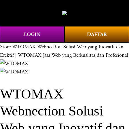
O
0
p
e
n
LOGIN
DAFTAR
M
e
Store
WTOMAX Webnection Solusi Web yang Inovatif dan
n
Efektif | WTOMAX Jasa Web yang Berkualitas dan Profesional
u
WTOMAX
Webnection Solusi
Web yang Inovatif dan