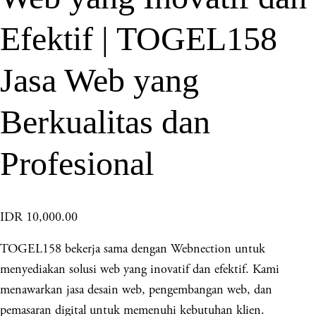
Efektif | TOGEL158
Jasa Web yang
Berkualitas dan
Profesional
IDR 10,000.00
TOGEL158 bekerja sama dengan Webnection untuk
menyediakan solusi web yang inovatif dan efektif. Kami
menawarkan jasa desain web, pengembangan web, dan
pemasaran digital untuk memenuhi kebutuhan klien.