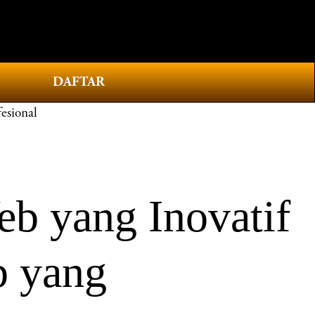
0
DAFTAR
esional
 yang Inovatif
b yang