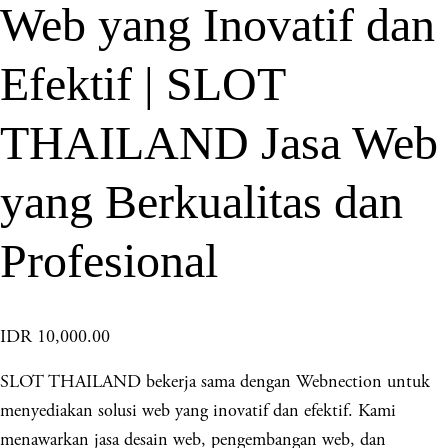
Web yang Inovatif dan
Efektif | SLOT
THAILAND Jasa Web
yang Berkualitas dan
Profesional
IDR 10,000.00
SLOT THAILAND bekerja sama dengan Webnection untuk
menyediakan solusi web yang inovatif dan efektif. Kami
menawarkan jasa desain web, pengembangan web, dan