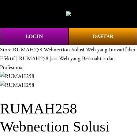
O
0
p
e
n
LOGIN
DAFTAR
M
e
Store
RUMAH258 Webnection Solusi Web yang Inovatif dan
n
Efektif | RUMAH258 Jasa Web yang Berkualitas dan
u
Profesional
RUMAH258
Webnection Solusi