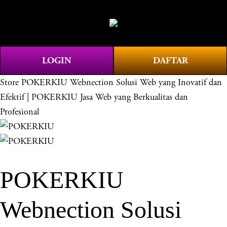
O
0
p
e
n
LOGIN
DAFTAR
M
e
Store
POKERKIU Webnection Solusi Web yang Inovatif dan
n
Efektif | POKERKIU Jasa Web yang Berkualitas dan
u
Profesional
POKERKIU
Webnection Solusi