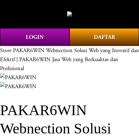
O
0
p
e
n
LOGIN
DAFTAR
M
e
Store
PAKAR6WIN Webnection Solusi Web yang Inovatif dan
n
Efektif | PAKAR6WIN Jasa Web yang Berkualitas dan
u
Profesional
PAKAR6WIN
Webnection Solusi