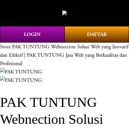
O
0
p
e
n
LOGIN
DAFTAR
M
e
Store
PAK TUNTUNG Webnection Solusi Web yang Inovatif
n
dan Efektif | PAK TUNTUNG Jasa Web yang Berkualitas dan
u
Profesional
PAK TUNTUNG
Webnection Solusi