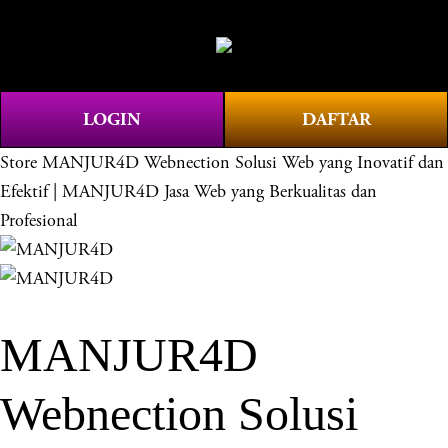
O
0
p
e
n
LOGIN
DAFTAR
M
e
Store
MANJUR4D Webnection Solusi Web yang Inovatif dan
n
Efektif | MANJUR4D Jasa Web yang Berkualitas dan
u
Profesional
MANJUR4D
Webnection Solusi