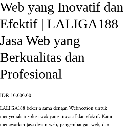
Web yang Inovatif dan
Efektif | LALIGA188
Jasa Web yang
Berkualitas dan
Profesional
IDR 10,000.00
LALIGA188 bekerja sama dengan Webnection untuk
menyediakan solusi web yang inovatif dan efektif. Kami
menawarkan jasa desain web, pengembangan web, dan