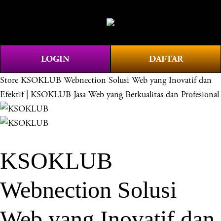
O
0
p
e
n
LOGIN
DAFTAR
M
e
Store
KSOKLUB Webnection Solusi Web yang Inovatif dan
n
Efektif | KSOKLUB Jasa Web yang Berkualitas dan Profesional
u
KSOKLUB
Webnection Solusi
Web yang Inovatif dan