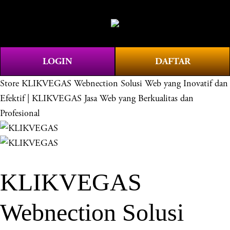
O
0
p
e
n
LOGIN
DAFTAR
M
e
Store
KLIKVEGAS Webnection Solusi Web yang Inovatif dan
n
Efektif | KLIKVEGAS Jasa Web yang Berkualitas dan
u
Profesional
KLIKVEGAS
Webnection Solusi