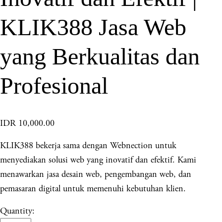
KLIK388 Jasa Web
yang Berkualitas dan
Profesional
IDR 10,000.00
KLIK388 bekerja sama dengan Webnection untuk
menyediakan solusi web yang inovatif dan efektif. Kami
menawarkan jasa desain web, pengembangan web, dan
pemasaran digital untuk memenuhi kebutuhan klien.
Quantity: