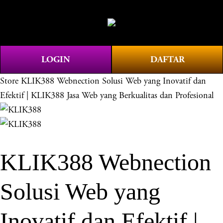
O
0
p
e
n
LOGIN
DAFTAR
M
e
Store
KLIK388 Webnection Solusi Web yang Inovatif dan
n
Efektif | KLIK388 Jasa Web yang Berkualitas dan Profesional
u
KLIK388 Webnection
Solusi Web yang
Inovatif dan Efektif |