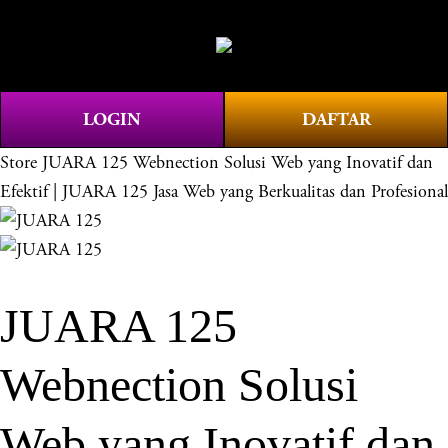
O
0
p
e
n
LOGIN
DAFTAR
M
e
Store
JUARA 125 Webnection Solusi Web yang Inovatif dan
n
Efektif | JUARA 125 Jasa Web yang Berkualitas dan Profesional
u
JUARA 125
Webnection Solusi
Web yang Inovatif dan