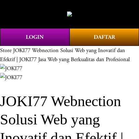
O
0
p
e
n
LOGIN
DAFTAR
M
e
Store
JOKI77 Webnection Solusi Web yang Inovatif dan
n
Efektif | JOKI77 Jasa Web yang Berkualitas dan Profesional
u
JOKI77 Webnection
Solusi Web yang
Inovatif dan Efektif |