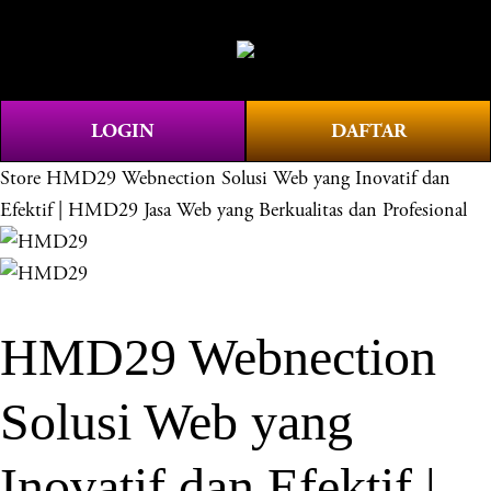
O
0
p
e
n
LOGIN
DAFTAR
M
e
Store
HMD29 Webnection Solusi Web yang Inovatif dan
n
Efektif | HMD29 Jasa Web yang Berkualitas dan Profesional
u
HMD29 Webnection
Solusi Web yang
Inovatif dan Efektif |