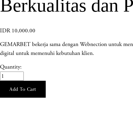
Berkualitas dan P
IDR 10,000.00
GEMARBET bekerja sama dengan Webnection untuk menyedi
digital untuk memenuhi kebutuhan klien.
Quantity:
Add To Cart