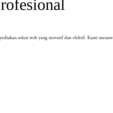
rofesional
akan solusi web yang inovatif dan efektif. Kami menawa