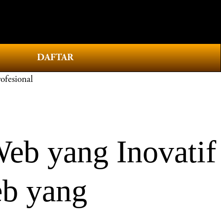
0
DAFTAR
fesional
b yang Inovatif
b yang