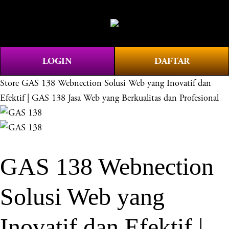
O
0
p
e
n
LOGIN
DAFTAR
M
e
Store
GAS 138 Webnection Solusi Web yang Inovatif dan
n
Efektif | GAS 138 Jasa Web yang Berkualitas dan Profesional
u
GAS 138 Webnection
Solusi Web yang
Inovatif dan Efektif |