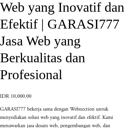
Web yang Inovatif dan
Efektif | GARASI777
Jasa Web yang
Berkualitas dan
Profesional
IDR 10,000.00
GARASI777 bekerja sama dengan Webnection untuk
menyediakan solusi web yang inovatif dan efektif. Kami
menawarkan jasa desain web, pengembangan web, dan