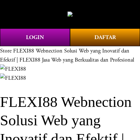
O
0
p
e
n
LOGIN
DAFTAR
M
e
Store
FLEXI88 Webnection Solusi Web yang Inovatif dan
n
Efektif | FLEXI88 Jasa Web yang Berkualitas dan Profesional
u
FLEXI88 Webnection
Solusi Web yang
Inovatif dan Efektif |