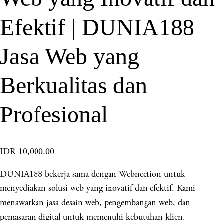
Efektif | DUNIA188
Jasa Web yang
Berkualitas dan
Profesional
IDR 10,000.00
DUNIA188 bekerja sama dengan Webnection untuk
menyediakan solusi web yang inovatif dan efektif. Kami
menawarkan jasa desain web, pengembangan web, dan
pemasaran digital untuk memenuhi kebutuhan klien.