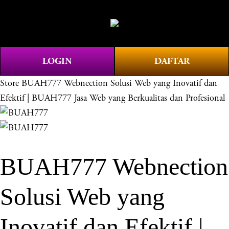
O
0
p
e
n
LOGIN
DAFTAR
M
e
Store
BUAH777 Webnection Solusi Web yang Inovatif dan
n
Efektif | BUAH777 Jasa Web yang Berkualitas dan Profesional
u
BUAH777 Webnection
Solusi Web yang
Inovatif dan Efektif |