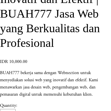
BUAH777 Jasa Web
yang Berkualitas dan
Profesional
IDR 10,000.00
BUAH777 bekerja sama dengan Webnection untuk
menyediakan solusi web yang inovatif dan efektif. Kami
menawarkan jasa desain web, pengembangan web, dan
pemasaran digital untuk memenuhi kebutuhan klien.
Quantity: