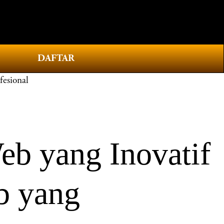
0
DAFTAR
esional
b yang Inovatif
b yang