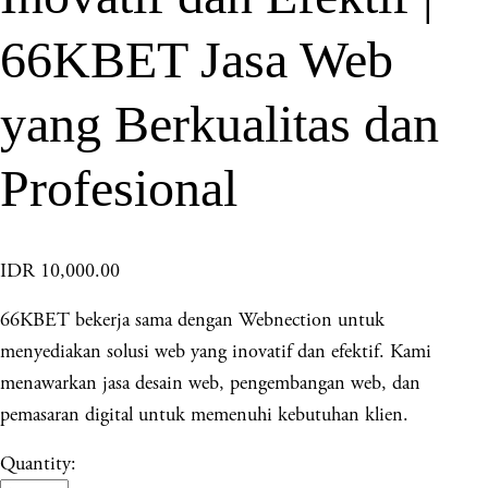
66KBET Jasa Web
yang Berkualitas dan
Profesional
IDR 10,000.00
66KBET bekerja sama dengan Webnection untuk
menyediakan solusi web yang inovatif dan efektif. Kami
menawarkan jasa desain web, pengembangan web, dan
pemasaran digital untuk memenuhi kebutuhan klien.
Quantity: