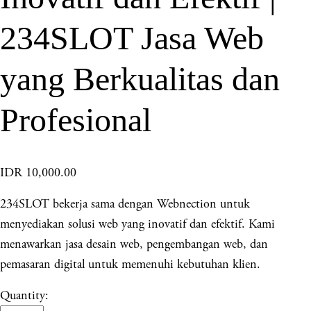
234SLOT Jasa Web
yang Berkualitas dan
Profesional
IDR 10,000.00
234SLOT bekerja sama dengan Webnection untuk
menyediakan solusi web yang inovatif dan efektif. Kami
menawarkan jasa desain web, pengembangan web, dan
pemasaran digital untuk memenuhi kebutuhan klien.
Quantity: